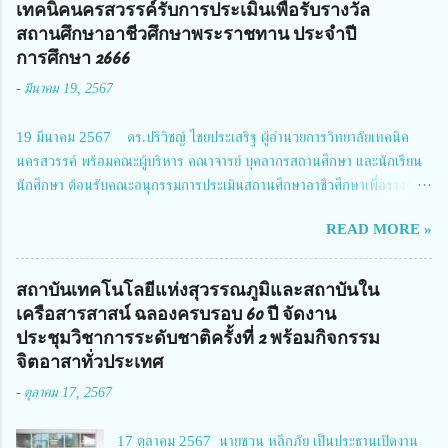
การเสียชีวิตให้สอดคล้องกับเป้าหมายแผนแม่บทฉบับที่ 5 ในวันที่ 22 มีนาคม
เทคนิคนครสวรรค์รับการประเมินเพื่อรับรางวัล
2567 โดยมี ดร.วิภารัตน์ ดีอ่อง ผู้อำนวยการสำนักงานการวิจัยแห่งชาติ เป็น
สถานศึกษาอาชีวศึกษาพระราชทาน ประจำปี
ประธานในพิธีเปิดพร้อมให้นโยบายการผลักดันงานวิจัยเพื่อความปลอดภัยทาง
การศึกษา 2666
ถนน และนายแพทย์ชาญวิทย์ ทระเทพ หัวหน้าโครงการวิจัยฯ กล่าวรายงาน ซึ่ง
-
มีนาคม 19, 2567
การประชุมในครั้งนี้ นางสาวสตตกมล เกียรติพานิช ผู้อำนวยการกองบริหารทุน
วิจัยและนวัตกรรม 2 ได้รับมอบหมายให้เข้าร่วมการประชุม ณ Grand
19 มีนาคม 2567 ดร.ปริวิชญ์ ไชยประเสริฐ ผู้อำนวยการวิทยาลัยเทคนิค
Richmond Stylish Convention Hotel จังหวัดนนทบุรี ดร.วิภารัตน์ ดีอ่อง
นครสวรรค์ พร้อมคณะผู้บริหาร คณาจารย์ บุคลากรสถานศึกษา และนักเรียน
ผู้อำนวยการสำนักงานการวิจัยแห่งชาติ กล่าวว่า วช. ในฐานะหน่วยงานบริหาร
นักศึกษา ต้อนรับคณะอนุกรรมการประเมินสถานศึกษาอาชีวศึกษาเพื่อรางวัล
จัดการทุนวิจัยและนวัตกรรมได้เล็งเห็นถึงความสำคัญของกา...
สถานศึกษาพระราชทาน เขตภาคเหนือ 2 ประจำปี การศึกษา 2566 นำโดย
READ MORE »
นายจักรภพ เนวะมาตย์ ผู้อำนวยการวิทยาลัยเทคนิคตาก ประธานคณะอนุกร
รมการฯ 1.นายวณิชา คณะใน ผู้ทรงคุณวุฒิ 2.นายภัทธาวุธ โพธา ผู้อำนวย
การวิทยาลัยสารพัดช่างกำแพงเพชร 3.นางสาวหัตถาภรณ์ เสาร์เรือน ผู้อำนวย
สถาบันเทคโนโลยีแห่งสุวรรณภูมิและสถาบันใน
การวิทยาลัยการอาชีพบ้านตาก 4.นางเพ็ญศรี ขุนทอง ผู้อำนวยการวิทยาลัย
เครือสารสาสน์ ฉลองครบรอบ 60 ปี จัดงาน
การอาชีพรัตนประสิทธิ์วิทย์ 5.นายธเนศ คงวังทอง ผู้อำนวยการวิทยาลัย
ประชุมวิชาการระดับชาติครั้งที่ 2 พร้อมกิจกรรม
เกษตรและเทคโนโลยีพิจิตร 6.นายชัยณรงค์ คชมาตย์ ผู้อำนวยการวิทยาลัย
จิตอาสาทั่วประเทศ
เทคนิคพิจิตร 7.นายสดายุทธ ภูคลัง รองผู้อำนวยการวิทยาลัยเทคนิคตาก และ
-
ตุลาคม 17, 2567
8.นายณัฐกฤต ภูทวี รองผู้อำนวยการวิทยาลัยเทคนิคตาก นายจักรภพ กล่าว
ว่า วิทยาลัยเทคนิคนครสวรรค์เป็นสถานศึกษาขนาดใหญ่พิเศษ มีความเป็นมาที่
17 ตุลาคม 2567 นายชวน หลีกภัย เป็นประธานเปิดงาน