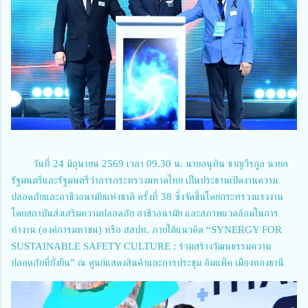
วันที่ 24 มิถุนายน 2569 เวลา 09.30 น. นายอนุทิน ชาญวีรกูล นายก
รัฐมนตรีและรัฐมนตรีว่าการกระทรวงมหาดไทย เป็นประธานเปิดงานความ
ปลอดภัยและอาชีวอนามัยแห่งชาติ ครั้งที่ 38 ซึ่งจัดขึ้นโดยกระทรวงแรงงาน
โดยสถาบันส่งเสริมความปลอดภัย อาชีวอนามัย และสภาพแวดล้อมในการ
ทำงาน (องค์การมหาชน) หรือ สสปท. ภายใต้แนวคิด “SYNERGY FOR
SUSTAINABLE SAFETY CULTURE : ร่วมสร้างวัฒนธรรมความ
ปลอดภัยที่ยั่งยืน” ณ ศูนย์แสดงสินค้าและการประชุม อิมแพ็ค เมืองทองธานี